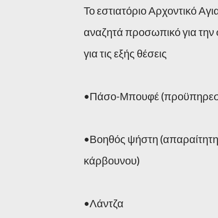
Το εστιατόριο Αρχοντικό Αγ
αναζητά προσωπικό για την 
για τις εξής θέσεις
•Πάσο-Μπουφέ (προϋπηρεσί
•Βοηθός ψήστη (απαραίτητ
κάρβουνου)
•Λάντζα