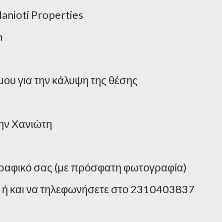
anioti Properties
m
μου για την κάλυψη της θέσης
την Χανιώτη
ογραφικό σας (με πρόσφατη φωτογραφία)
 ή και να τηλεφωνήσετε στο 2310403837