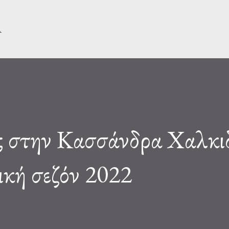
Μετάβαση στο κύριο περιεχόμενο
Α
ας στην Κασσάνδρα Χαλκι
τική σεζόν 2022