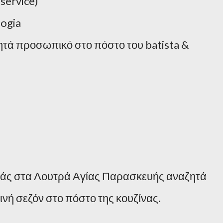
service)
Zogia
ητά προσωπικό στο πόστο του batista &
ανάς στα Λουτρά Αγίας Παρασκευής αναζητά
νή σεζόν στο πόστο της κουζίνας.