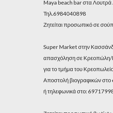
Maya beach bar στα Λουτρ
Τηλ.6984040898
Ζητείται προσωπικό σε σού
Super Market στην Κασσάνδ
απασχόληση σε Κρεοπώλη/Κ
για το τμήμα του Κρεοπωλεί
Αποστολή βιογραφικών στο 
ή τηλεφωνικά στο: 6971799