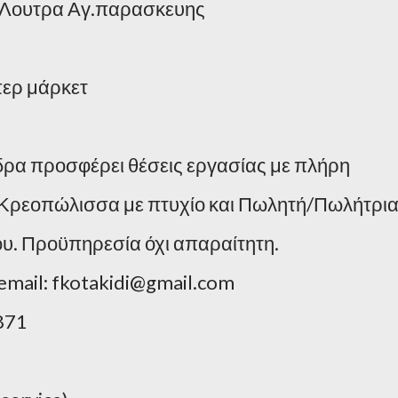
ά Λουτρα Αγ.παρασκευης
περ μάρκετ
ρα προσφέρει θέσεις εργασίας με πλήρη
ρεοπώλισσα με πτυχίο και Πωλητή/Πωλήτρι
ου. Προϋπηρεσία όχι απαραίτητη.
email: fkotakidi@gmail.com
871