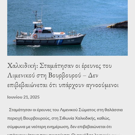
οποία διάρκεσε λίγο περισσότερο από τρία λεπτά, ο Τραμπ είπε
ότι το μέλλον του Ιράν έχει «είτε ειρήνη είτε τραγωδία» κι ότι
υπάρχουν πολλοί άλλοι στόχοι που θα μπορούσαν να πληγούν
από τις ένοπλες δυνάμεις των ΗΠΑ. «Αν η ειρήνη δεν έρθει γρή...
Χαλκιδική: Σταμάτησαν οι έρευνες του
Λιμενικού στη Βουρβουρού – Δεν
επιβεβαιώνεται ότι υπάρχουν αγνοούμενοι
Ιουνίου 21, 2025
Σταμάτησαν οι έρευνες του Λιμενικού Σώματος στη θαλάσσια
περιοχή Βουρβουρούς, στη Σιθωνία Χαλκιδικής, καθώς,
σύμφωνα με νεότερη ενημέρωση, δεν επιβεβαιώνεται ότι
υπάρχουν άτομα που αγνοούνται. Οι αρμόδιες λιμενικές αρχές