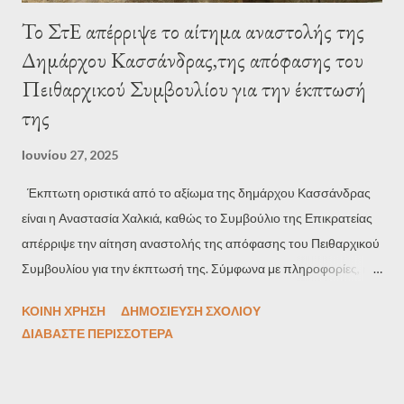
Το ΣτΕ απέρριψε το αίτημα αναστολής της
Δημάρχου Κασσάνδρας,της απόφασης του
Πειθαρχικού Συμβουλίου για την έκπτωσή
της
Ιουνίου 27, 2025
Έκπτωτη οριστικά από το αξίωμα της δημάρχου Κασσάνδρας
είναι η Αναστασία Χαλκιά, καθώς το Συμβούλιο της Επικρατείας
απέρριψε την αίτηση αναστολής της απόφασης του Πειθαρχικού
Συμβουλίου για την έκπτωσή της. Σύμφωνα με πληροφορίες, η
απόφαση του ΣτΕ αναμένεται να επιδοθεί στην δήμαρχο
ΚΟΙΝΉ ΧΡΉΣΗ
ΔΗΜΟΣΊΕΥΣΗ ΣΧΟΛΊΟΥ
Κασσάνδρας την ερχόμενη Δευτέρα, όταν και πλέον θα θεωρείται
ΔΙΑΒΆΣΤΕ ΠΕΡΙΣΣΌΤΕΡΑ
οριστικά έκπτωτη. Η Αναστασία Χαλκιά είχε παραπεμφθεί από
την Αποκεντρωμένη Διοίκηση στο Πειθαρχικό Συμβούλιο για να
διερευνηθεί αν τέλεσε το αδίκημα της «παράβαση καθήκοντος»,