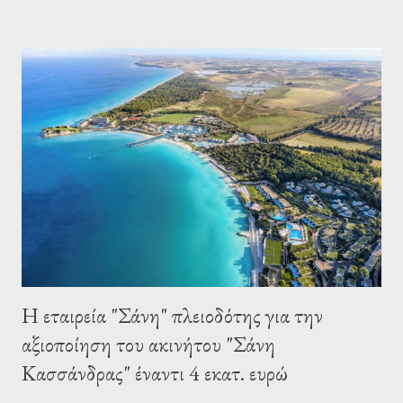
ναυαγωσωστριας της περιοχής ή όποια ανέσυρε τον νεαρό με
την βοήθεια των λουομένων ξεκινώντας την προβλεπόμενη
διαδικασία ανάνηψης με την ταυτόχρονη χρήση A.E.D. 16:45
δέχτηκα την κλήση και άφιξη στο σημείο σε 2 λεπτά μπαίνοντας
στην προσπάθειά μαζί με την ναυαγωσωστρια ώστε να
επαναφέρουμε το παιδί ξανά στην ζωή... Άμεση η ανταπόκριση
του ΕΚΑΒ του πληρώματος αρ.58 με τους επαγγελματίες υγείας
Αντώνη και Κατερίνα συνεχίζοντας όλοι μαζί την προσπάθεια
χωρίς όμως το επιθυμητό αποτέλεσμα δυστυχώς... Μεταφορά
του παιδιού στο κέντρο υγείας και...
Η εταιρεία "Σάνη" πλειοδότης για την
αξιοποίηση του ακινήτου "Σάνη
Κασσάνδρας" έναντι 4 εκατ. ευρώ