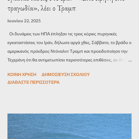
τραγωδία», λέει ο Τραμπ
Ιουνίου 22, 2025
Οι δυνάμεις των ΗΠΑ έπληξαν τις τρεις κύριες πυρηνικές
εγκαταστάσεις του Ιράν, δήλωσε αργά χθες, Σάββατο, το βράδυ ο
αμερικανός πρόεδρος Ντόναλντ Τραμπ και προειδοποίησε την
Τεχεράνη ότι θα αντιμετωπίσει περισσότερες επιθέσεις, αν δεν
συμφωνήσει στην ειρήνη. Έπειτα από ημέρες συνομιλιών και
ΚΟΙΝΉ ΧΡΉΣΗ
ΔΗΜΟΣΊΕΥΣΗ ΣΧΟΛΊΟΥ
πολύ πριν από τη λήξη της προθεσμίας των δύο εβδομάδων
ΔΙΑΒΆΣΤΕ ΠΕΡΙΣΣΌΤΕΡΑ
που ο ίδιος είχε θέσει, η απόφαση του Τραμπ να εμπλακεί στη
στρατιωτική εκστρατεία του Ισραήλ εναντίον του Ιράν
αντιπροσωπεύει μια μείζονα κλιμάκωση της σύγκρουσης. «Τα
πλήγματα ήταν μια θεαματική στρατιωτική επιτυχία», δήλωσε ο
Τραμπ σε τηλεοπτική ομιλία του από το Οβάλ Γραφείο. «Οι
σημαντικές εγκαταστάσεις πυρηνικού εμπλουτισμού του Ιράν
εξαλείφθηκαν ολοκληρωτικά και πλήρως». Στην ομιλία του, η