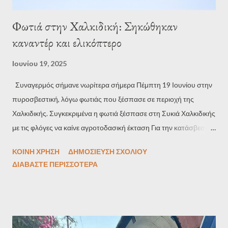
Φωτιά στην Χαλκιδική: Σηκώθηκαν
καναντέρ και ελικόπτερο
Ιουνίου 19, 2025
Συναγερμός σήμανε νωρίτερα σήμερα Πέμπτη 19 Ιουνίου στην
πυροσβεστική, λόγω φωτιάς που ξέσπασε σε περιοχή της
Χαλκιδικής. Συγκεκριμένα η φωτιά ξέσπασε στη Συκιά Χαλκιδικής
με τις φλόγες να καίνε αγροτοδασική έκταση Για την κατάσβεσή
της κινητοποιήθηκαν και επιχειρούν 32 πυροσβέστες με μία
ΚΟΙΝΉ ΧΡΉΣΗ
ΔΗΜΟΣΊΕΥΣΗ ΣΧΟΛΊΟΥ
ομάδα πεζοπόρου της 2ης ΕΜΟΔΕ, εννέα οχήματα ενώ από
ΔΙΑΒΆΣΤΕ ΠΕΡΙΣΣΌΤΕΡΑ
αέρος συνδράμουν δύο αεροσκάφη και ένα ελικόπτερο.
Πηγή:typosthes.gr *Φωτογραφία αρχείου