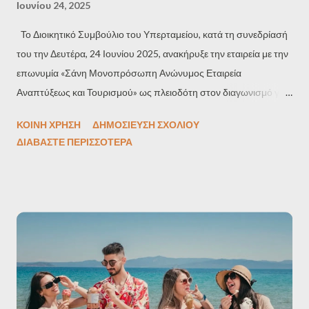
Ιουνίου 24, 2025
Το Διοικητικό Συμβούλιο του Υπερταμείου, κατά τη συνεδρίασή
του την Δευτέρα, 24 Ιουνίου 2025, ανακήρυξε την εταιρεία με την
επωνυμία «Σάνη Μονοπρόσωπη Ανώνυμος Εταιρεία
Αναπτύξεως και Τουρισμού» ως πλειοδότη στον διαγωνισμό για
την αξιοποίηση, μέσω μεταβίβασης δικαιώματος επιφάνειας για
ΚΟΙΝΉ ΧΡΉΣΗ
ΔΗΜΟΣΊΕΥΣΗ ΣΧΟΛΊΟΥ
99 έτη, του Ακινήτου «Σάνη Κασσάνδρας» (Βόρειο Τμήμα),
ΔΙΑΒΆΣΤΕ ΠΕΡΙΣΣΌΤΕΡΑ
έκτασης 642.280,42 τ.μ., έναντι συνολικού τιμήματος ύψους 4
εκατ. ευρώ. Όπως αναφέρεται σε σχετική ανακοίνωση, ως
Ακίνητο νοείται το γεωτεμάχιο συνολικής επιφάνειας 642.280,42
τ.μ., το οποίο αποτελεί το αυτοτελές, βόρειο τμήμα της έκτασης
συνολικής επιφάνειας 915.099,72 τ.μ. Βρίσκεται στη θέση
«Μετόχι Σταυρονικήτα», στην περιοχή Σάνη, εκτός των ορίων της
Δημοτικής Ενότητας του Δήμου Κασσάνδρας της Περιφερειακής
Ενότητας Χαλκιδικής της Περιφέρειας Κεντρικής Μακεδονίας,
περιοχή που συνιστά το «Αγρόκτημα Αγροτικού Σωφρονιστικού