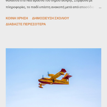
θάλασσα στα Νέα Βρασνά του δήμου Βόλβης. Σύμφωνα με
πληροφορίες, το παιδί υπέστη ανακοπή μετά από επεισόδιο
πνιγμού . Η αντίδραση των παρευρισκομένων ήταν άμεση:
ΚΟΙΝΉ ΧΡΉΣΗ
ΔΗΜΟΣΊΕΥΣΗ ΣΧΟΛΊΟΥ
Σέρβος γιατρός που βρισκόταν στην παραλία ξεκίνησε αμέσως
ΔΙΑΒΆΣΤΕ ΠΕΡΙΣΣΌΤΕΡΑ
καρδιοαναπνευστική αναζωογόνηση (ΚΑΡΠΑ), ενώ
ειδοποιήθηκαν και διασώστες που έφτασαν στο σημείο σε
λιγότερο από ένα λεπτό. Με συντονισμένες ενέργειες και με την
καθοδήγηση ιατρού του ΕΚΑΒ μέσω τηλεφωνικής επικοινωνίας,
το παιδί επανήλθε στη ζωή. Σταθεροποιήθηκε άμεσα, του
χορηγήθηκε οξυγόνο και μεταφέρθηκε με ασθενοφόρο στο
Νοσοκομείο για περαιτέρω φροντίδα.