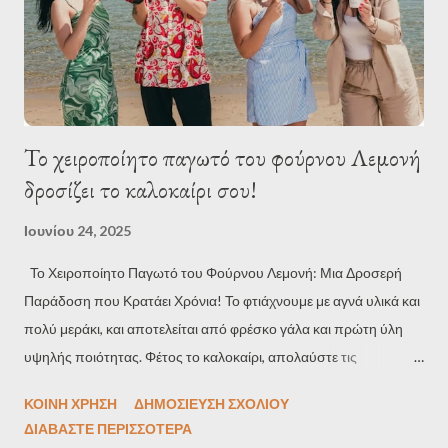
Καταστήματος Κασσάνδρας» Το ακίνητο εμπίπτει σε περιοχή
που ρυθμίζεται πολεοδομικά από το Γενικό Πολεοδομικό Σχέδιο,
σύμ...
Το χειροποίητο παγωτό του φούρνου Λεμονή
δροσίζει το καλοκαίρι σου!
Ιουνίου 24, 2025
Το Χειροποίητο Παγωτό του Φούρνου Λεμονή: Μια Δροσερή
Παράδοση που Κρατάει Χρόνια! Το φτιάχνουμε με αγνά υλικά και
πολύ μεράκι, και αποτελείται από φρέσκο γάλα και πρώτη ύλη
υψηλής ποιότητας. Φέτος το καλοκαίρι, απολαύστε τις
αγαπημένες σας γεύσεις: σοκολάτα Βελγίου, φιστίκι Αιγίνης και
ΚΟΙΝΉ ΧΡΉΣΗ
ΔΗΜΟΣΊΕΥΣΗ ΣΧΟΛΊΟΥ
sorbet φράουλα, αλλά και νέες που σίγουρα θα λατρέψετε: το
ΔΙΑΒΆΣΤΕ ΠΕΡΙΣΣΌΤΕΡΑ
εντυπωσιακό Dubai με σοκολάτα, κανταΐφι και φιστίκι, την