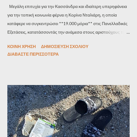
Μεγάλη επιτυχία για την Κασσάνδρα και ιδιαίτερη υπερηφάνεια
για την τοπική κοινωνία φέρνει η Κορίνα Νταλιάρη, η οποία
κατάφερε να συγκεντρώσει **19.000 μόρια** στις Πανελλαδικές
Εξετάσεις, κατατάσσοντάς την ανάμεσα στους αριστούχους της
φετινής χρονιάς. Μαθήτρια με συνέπεια, εργατικότητα και πάθος
ΚΟΙΝΉ ΧΡΉΣΗ
ΔΗΜΟΣΊΕΥΣΗ ΣΧΟΛΊΟΥ
για τη γνώση, η Κορίνα έθεσε στόχο τη Νομική Σχολή του
ΔΙΑΒΆΣΤΕ ΠΕΡΙΣΣΌΤΕΡΑ
Αριστοτελείου Πανεπιστημίου Θεσσαλονίκης — και όλα δείχνουν
πως είναι πολύ κοντά στην επίτευξή του. Η πορεία της είναι
αποτέλεσμα επιμονής, καθημερινής μελέτης αλλά και στήριξης
από το οικογενειακό και σχολικό της περιβάλλον. Η επιτυχία της
αποτελεί έμπνευση για όλους τους νέους που κυνηγούν τα
όνειρά τους, αποδεικνύοντας ότι με προσήλωση και
προσπάθεια, όλα είναι δυνατά. Θερμά συγχαρητήρια Κορίνα!
Καλή αρχή στο νέο σου ταξίδι!