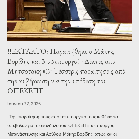
στα Χανιά (443) και στην Κέρκυρα (430). Ο αριθμός των
καταγγελιών αυξάνεται με ρυθμό 300-500 την εβδομάδα, καθώς
η καλοκαιρινή περίοδος ξεκινά. Στις 9 Ιουνίου είχαν κατα...
‼ΕΚΤΑΚΤΟ: Παραιτήθηκε ο Μάκης
Βορίδης και 3 υφυπουργοί - Δέκτες από
Μητσοτάκη 👉 Τέσσερις παραιτήσεις από
την κυβέρνηση για την υπόθεση του
ΟΠΕΚΕΠΕ
Ιουνίου 27, 2025
Την παραίτησή τους από τα υπουργικά τους καθήκοντα
υπέβαλαν για το σκάνδαλο του ΟΠΕΚΕΠΕ ο υπουργός
Μετανάστευσης και Ασύλου Μάκης Βορίδης όπως και οι