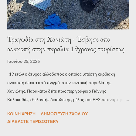
Τραγωδία στη Χανιώτη - Έσβησε από
ανακοπή στην παραλία 19χρονος τουρίστας
Ιουνίου 25, 2025
19 ετών ο άτυχος αλλοδαπός ο οποίος υπέστη καρδιακή
ανακοπή έπειτα από πνιγμό στην κεντρική παραλία της
Χανιώτης. Παρακάτω δείτε πως περιγράφει ο Γιάννης
Κολοκυθάς, εθελοντής διασώστης, μέλος του ΕΕΣ,σε ανάρτησή
του . "ΔΥΣΤΥΧΏΣ 19ετών παιδί... 19 ετών άγγελος... 19 ετών ο
ΚΟΙΝΉ ΧΡΉΣΗ
ΔΗΜΟΣΊΕΥΣΗ ΣΧΟΛΊΟΥ
άτυχος νέος απο την Βόρεια Μακεδονία (ΣΚΟΠΙΑ) ο οποίος
ΔΙΑΒΆΣΤΕ ΠΕΡΙΣΣΌΤΕΡΑ
υπέστη καρδιακή ανακοπή έπειτα από πνιγμό στην κεντρική
παραλία της Χανιώτης... Άμεση η αντίδραση της