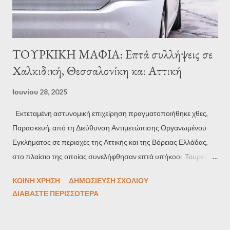
κατάλλη...
ΤΟΥΡΚΙΚΗ ΜΑΦΙΑ: Επτά συλλήψεις σε
Χαλκιδική, Θεσσαλονίκη και Αττική
Ιουνίου 28, 2025
Εκτεταμένη αστυνομική επιχείρηση πραγματοποιήθηκε χθες,
Παρασκευή, από τη Διεύθυνση Αντιμετώπισης Οργανωμένου
Εγκλήματος σε περιοχές της Αττικής και της Βόρειας Ελλάδας,
στο πλαίσιο της οποίας συνελήφθησαν επτά υπήκοοι Τουρκίας
για παραβάσεις της νομοθεσίας περί όπλων και ναρκωτικών ,
ΚΟΙΝΉ ΧΡΉΣΗ
ΔΗΜΟΣΊΕΥΣΗ ΣΧΟΛΊΟΥ
ενώ εντοπίστηκαν και άτομα που διώκονται διεθνώς. Σύμφωνα
ΔΙΑΒΆΣΤΕ ΠΕΡΙΣΣΌΤΕΡΑ
με πληροφορίες, η επιχείρηση οργανώθηκε έπειτα από
αξιοποίηση στοιχείων και πραγματοποιήθηκε με τη συμμετοχή
αστυνομικών από τις Υποδιευθύνσεις Δίωξης Εγκλημάτων κατά