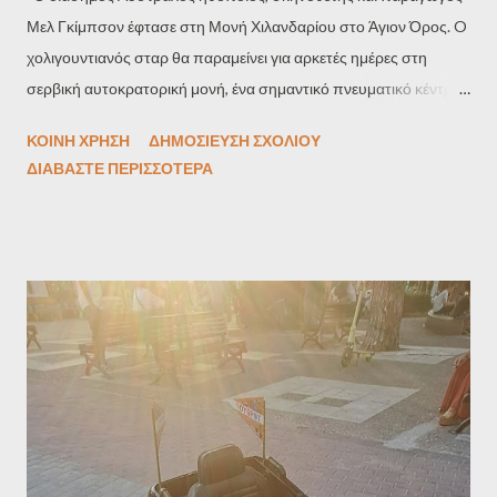
Μελ Γκίμπσον έφτασε στη Μονή Χιλανδαρίου στο Άγιον Όρος. O
χολιγουντιανός σταρ θα παραμείνει για αρκετές ημέρες στη
σερβική αυτοκρατορική μονή, ένα σημαντικό πνευματικό κέντρο
για τη Σερβική Ορθόδοξη Εκκλησία, που βρίσκεται στην ελληνική
ΚΟΙΝΉ ΧΡΉΣΗ
ΔΗΜΟΣΊΕΥΣΗ ΣΧΟΛΊΟΥ
χερσόνησο του Άθω. Ο Γκίμπσον, γνωστός για εμβληματικούς
ΔΙΑΒΆΣΤΕ ΠΕΡΙΣΣΌΤΕΡΑ
ρόλους σε ταινίες όπως Braveheart και Φονικό Όπλο, αλλά και
για το σκηνοθετικό του έργο Τα Πάθη του Χριστού το 2004,
αποτελεί εδώ και δεκαετίες εξέχουσα προσωπικότητα του
Χόλιγουντ. Η επίσκεψή του στο Άγιον Όρος υπογραμμίζει τη
βαθιά σύνδεσή του με τη χριστιανική πνευματικότητα. Ο ίδιος,
όπως αναφέρουν μαρτυρίες από τη Μονή, εξέφρασε έντονη
συγκίνηση κατά την παραμονή του στον ιερό τόπο, δηλώνοντας
χαρακτηριστικά: «Δεν έχω νιώσει ποτέ τόσο ισχυρή σύνδεση με
τον Θεό πουθενά όσο εδώ». Σε πρόσφατη συνέντευξή του στο
podcast The Joe Rogan Experience, ο Γκίμπσον μίλησε ανοιχτά
για τις δυσκολίες που αντιμετωπίζει η χριστιανική πίστη στη