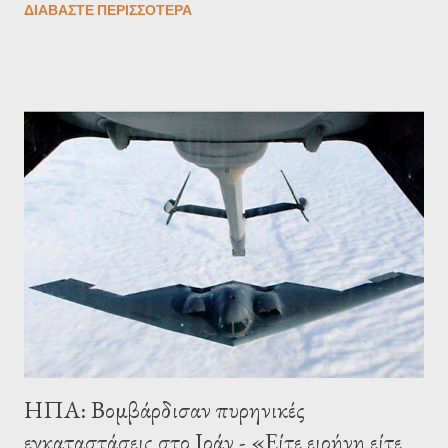
ΔΙΑΒΆΣΤΕ ΠΕΡΙΣΣΌΤΕΡΑ
* Φωτογραφία αρχείου Πηγή:typosthes.gr
ΗΠΑ: Βομβάρδισαν πυρηνικές
εγκαταστάσεις στο Ιράν - «Είτε ειρήνη είτε