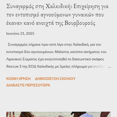
Συναγερμός στη Χαλκιδική: Επιχείρηση για
τον εντοπισμό αγνοούμενων γυναικών που
έκαναν κανό ανοιχτά της Βουρβουρούς
Ιουνίου 21, 2025
Συναγερμός σήμανε πριν από λίγο στην Χαλκιδική, για τον
εντοπισμό δύο αγνοουμένων. Μάλιστα, κατόπιν αιτήματος του
Λιμενικού Σώματος έχει κινητοποιηθεί το διασωστικό σκάφος
Rescue 3 της ΕΟΔ Χαλκιδικής με 5μελες πλήρωμα για συνδρομή
στις έρευνες για τον εντοπισμό των δύο αγνοουμένων στην
ΚΟΙΝΉ ΧΡΉΣΗ
ΔΗΜΟΣΊΕΥΣΗ ΣΧΟΛΊΟΥ
θαλάσσια περιοχή της Βουρβουρούς, στην Σιθωνία. Σύμφωνα με
ΔΙΑΒΆΣΤΕ ΠΕΡΙΣΣΌΤΕΡΑ
πληροφορίες πρόκειται για δύο νεαρές γυναίκες, οι οποίες
διασκέδαζαν κάνοντας κανό, ωστόσο δεν έχουν δώσει σημάδια
ζωής. Πηγή:thestival.gr