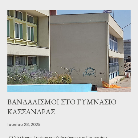
Αμέσως για την περιοχή αναχώρησαν στελέχη της Λιμενικής
Αρχής με ένα Περιπολικό όχημα Λ.Σ.-ΕΛ.ΑΚΤ. Τελικά, ο ανήλικος
και ο πατέρας του εντοπίστηκαν και περισυλλέγησαν, καλά στην
υγεία τους, σε απόσταση 200 μέτρων από την ακτή από τους
υπαλλήλους μίας παρακείμενης επιχείρησης θαλασσίων μέσων
αναψυχής και τον ναυαγοσώστη της περιοχής. Με τη χρήση ενός
θαλάσσιου μοτοποδήλατου (jet ski) και ενός ιδιωτικού σκάφους
μεταφέρθηκαν στην ακτή. Πηγή:thes.gr * Φωτογραφία αρχείου
ΒΑΝΔΑΛΙΣΜΟΙ ΣΤΟ ΓΥΜΝΑΣΙΟ
ΚΑΣΣΑΝΔΡΑΣ
Ιουνίου 28, 2025
O Σύλλογος Γονέων και Κηδεμόνων του Γυμνασίου