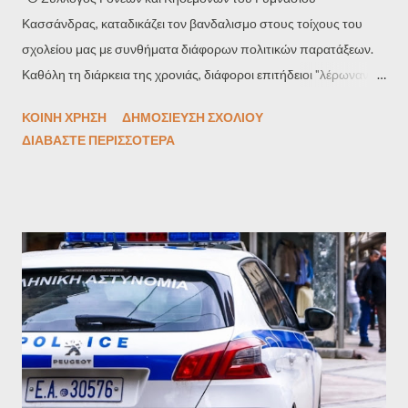
Κασσάνδρας, καταδικάζει τον βανδαλισμο στους τοίχους του
σχολείου μας με συνθήματα διάφορων πολιτικών παρατάξεων.
Καθόλη τη διάρκεια της χρονιάς, διάφοροι επιτήδειοι "λέρωναν"
τον χώρο με συνθηματα τα οποία ενώ σβηνόταν άμεσα από τους
ΚΟΙΝΉ ΧΡΉΣΗ
ΔΗΜΟΣΊΕΥΣΗ ΣΧΟΛΊΟΥ
εκπαιδευτικούς, την άλλη μέρα ήταν πάλι εκεί, άγνωστο πότε
ΔΙΑΒΆΣΤΕ ΠΕΡΙΣΣΌΤΕΡΑ
προλάβαιναν και τα ξαναέγραφαν. Ο σύλλογος σκοπεύει να είναι
δίπλα στους μαθητές και στο σχολείο μέσω εποικοδομητικών
δράσεων ώστε να αναπτύξουν την αντίληψη και το πνεύμα τους
παρέχοντάς τους την εκπαίδευση που τους αρμόζει. Είναι
πραγματικά απαράδεκτο να απασχολείται το εκπαιδευτικό
προσωπικό του σχολείου με το ζήτημα αυτό, να καταναλώνονται
οι ελάχιστοι πόροι του σχολείου ενώ θα μπορούσαν να
διατεθούν σε ωφέλιμες ενέργειες για τα παιδιά μας. Το μόνο που
πετυχαίνουν ειναι να αμαυρώνουν την εικόνα του σχολείου,
δημιουργώντας σύγχυση και το χειρότερο αμηχανία τόσο στους
εφήβους μας, όσο και στη τοπική κοινωνία. Η πολιτική γίνεται σε