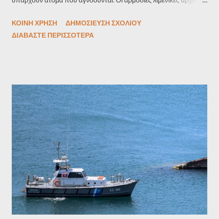
θα διερευνήσουν την κλήση που έλαβαν τα μεσάνυχτα, η οποία
ΚΟΙΝΉ ΧΡΉΣΗ
ΔΗΜΟΣΊΕΥΣΗ ΣΧΟΛΊΟΥ
έκανε λόγο για δύο αγνοούμενους που ξεκίνησαν από την
ΔΙΑΒΆΣΤΕ ΠΕΡΙΣΣΌΤΕΡΑ
παραλία Φάβα με SUP (σανίδα όρθιας κωπηλασίας). Πηγή: ΑΠΕ-
ΜΠΕ