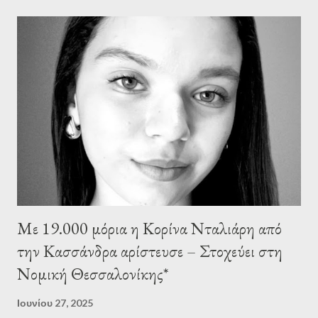
για την υπόθεση με τον θάνατο του 19χρονου Γιάννη Καμπαϊλή
στο Λούνα Παρκ στο Πευκοχώρι. Η δήμαρχος Κασσάνδρας
παραπέμφθηκε, καθώς το Λούνα Παρκ λειτουργούσε χωρίς να
διαθέτει την απαραίτητη νόμιμη άδεια και ενώ η ΕΛΑΣ είχε
προειδοποιήσει τον δήμο Κασσάνδρας ένα μήνα πριν το
δυστύχημα, δεν είχαν προχωρήσει στις προβλεπόμενες κινήσεις.
Το Πειθαρχικό Συμβούλιο στις αρχές Μαρτίου αποφάσισε την
έκπτωσή της από το αξίωμα της δημάρχου και η κ. Χαλκιά
προχώρησε ...
Με 19.000 μόρια η Κορίνα Νταλιάρη από
την Κασσάνδρα αρίστευσε – Στοχεύει στη
Νομική Θεσσαλονίκης*
Ιουνίου 27, 2025