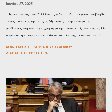
Ιουνίου 27, 2025
Περισσότερες από 2.000 καταγγελίες πολιτών έχουν υποβληθεί
φέτος μέσω της εφαρμογής MyCoast, αναφορικά με τις
μισθώσεις παραλιών για χρήση με ομπρέλες και ξαπλώστρες. Οι
περισσότερες αφορούν την Ανατολική Αττική, με πάνω από 300
καταγγελίες για 126 μισθώσεις, και τη Χαλκιδική, όπου για 871
ΚΟΙΝΉ ΧΡΉΣΗ
ΔΗΜΟΣΊΕΥΣΗ ΣΧΟΛΊΟΥ
μισθώσεις έχουν κατατεθεί περισσότερες από 200 αναφορές.
ΔΙΑΒΆΣΤΕ ΠΕΡΙΣΣΌΤΕΡΑ
Σύμφωνα με δημοσίευμα της «Καθημερινής» και στοιχεία του
Υπουργείου Οικονομικών, το Δημόσιο έχει παραχωρήσει, μέσω
συμβάσεων χρήσης, 10.386 τμήματα αιγιαλού και παραλίας σε
όλη τη χώρα για εκμετάλλευση (ομπρελοκαθίσματα, καντίνες
κ.ά.), συνολικής έκτασης περίπου 4,7 εκατ. τ.μ. Ειδικότερα, οι
περισσότερες παραχωρήσεις καταγράφονται στα Δωδεκάνησα
(1.101 συμβάσεις – 507.209 τ.μ.), στη Χαλκιδική (860 – 288.943
τ.μ.), στις Κυκλάδες (635), στην Πιερία (504), στην Καβάλα (489),