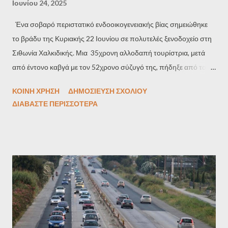
Ιουνίου 24, 2025
Ένα σοβαρό περιστατικό ενδοοικογενειακής βίας σημειώθηκε
το βράδυ της Κυριακής 22 Ιουνίου σε πολυτελές ξενοδοχείο στη
Σιθωνία Χαλκιδικής. Μια 35χρονη αλλοδαπή τουρίστρια, μετά
από έντονο καβγά με τον 52χρονο σύζυγό της, πήδηξε από το
μπαλκόνι του δωματίου τους σε μια προσπάθεια να ξεφύγει από
ΚΟΙΝΉ ΧΡΉΣΗ
ΔΗΜΟΣΊΕΥΣΗ ΣΧΟΛΊΟΥ
τον ίδιο. Το μπαλκόνι βρισκόταν σε μικρό ύψος και η γυναίκα δεν
ΔΙΑΒΆΣΤΕ ΠΕΡΙΣΣΌΤΕΡΑ
τραυματίστηκε σοβαρά, ωστόσο μεταφέρθηκε προληπτικά στο
Νοσοκομείο Πολυγύρου. Η 35χρονη υπέβαλε μήνυση,
καταγγέλλοντας ότι ο σύζυγός της τη χτύπησε στο πρόσωπο. Ο
άνδρας συνελήφθη από τις Αρχές και του ορίστηκε δικάσιμος. Η
υπόθεση ερευνάται από την Αστυνομία, ενώ το περιστατικό έχει
προκαλέσει αναστάτωση στην περιοχή. Πηγή:typosthes.gr