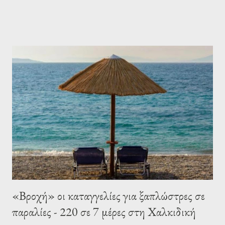
πλατεία της Χανιώτης αλλά με μια ιδιαιτερότητα αφού πρόκειται
για ένα ιχ διερχόμενο και ένα τηλεκατευθυνόμενο αυτοκινητάκι με
οδηγό ένα τρίχρονο παιδάκι το οποίο πήγε και σφηνώθηκε στην
πίσω ρόδα του οχήματος... Σε δευτερόλεπτα ήμουν στο σημείο
έπειτα απο κλήση που δέχτηκα και ευτυχώς το παιδάκι εκτός
απο φοβισμένο δεν έχει την παραμικρή γρατζουνιά και η οδηγός
του οχήματος εξακολουθεί να είναι ακόμη σε κατάσταση σοκ...
Μιλάμε ξεκάθαρα για τύχη όλων των εμπλεκομένων διότι για λίγα
εκατοστά δεν βρέθηκε και το ίδιο το παιδάκι κάτω από τις ρόδες
του οχήματος παρά μόνο το παιχνίδι του... Δεν ξέρω τι να
σχολιάσω γιατί η πρώτη εικόνα με σ...
«Βροχή» οι καταγγελίες για ξαπλώστρες σε
παραλίες - 220 σε 7 μέρες στη Χαλκιδική