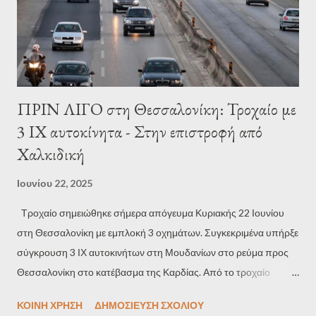
ΠΡΙΝ ΛΙΓΟ στη Θεσσαλονίκη: Τροχαίο με
3 ΙΧ αυτοκίνητα - Στην επιστροφή από
Χαλκιδική
Ιουνίου 22, 2025
Τροχαίο σημειώθηκε σήμερα απόγευμα Κυριακής 22 Ιουνίου
στη Θεσσαλονίκη με εμπλοκή 3 οχημάτων. Συγκεκριμένα υπήρξε
σύγκρουση 3 ΙΧ αυτοκινήτων στη Μουδανίων στο ρεύμα προς
Θεσσαλονίκη στο κατέβασμα της Καρδίας. Από το τροχαίο
υπήρξαν ευτυχώς μόνο υλικές ζημιές, με αυξημένη ωστόσο
ΚΟΙΝΉ ΧΡΉΣΗ
ΔΗΜΟΣΊΕΥΣΗ ΣΧΟΛΊΟΥ
κίνηση μέχρι τα οχήματα να τραβηχτούν στην άκρη του δρόμου.