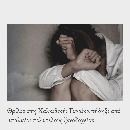
αλμυρή καραμέλα και το αγαπημένο Ferrero. Υπάρχει και επιλογή
χωρίς ζάχαρη για όσους θέλουν να την αποφύγουν ή για όσους
δεν την προτιμούν. Σε περιμένουμε στα καταστήματά μας σε
Χαλκιδική και Θεσσαλονίκη να γλυκάνουμε τις πιο καλοκαιρινές
στιγμές σου!
Θρίλερ στη Χαλκιδική: Γυναίκα πήδηξε από
μπαλκόνι πολυτελούς ξενοδοχείου