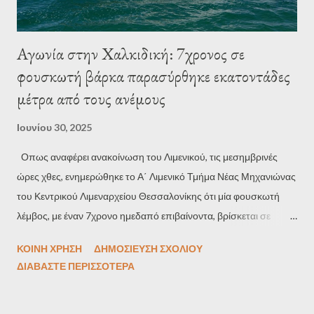
Αγωνία στην Χαλκιδική: 7χρονος σε
φουσκωτή βάρκα παρασύρθηκε εκατοντάδες
μέτρα από τους ανέμους
Ιουνίου 30, 2025
Οπως αναφέρει ανακοίνωση του Λιμενικού, τις μεσημβρινές
ώρες χθες, ενημερώθηκε το Α΄ Λιμενικό Τμήμα Νέας Μηχανιώνας
του Κεντρικού Λιμεναρχείου Θεσσαλονίκης ότι μία φουσκωτή
λέμβος, με έναν 7χρονο ημεδαπό επιβαίνοντα, βρίσκεται σε
δυσχερή θέση και παρασύρεται προς την ανοιχτή θάλασσα λόγω
ΚΟΙΝΉ ΧΡΉΣΗ
ΔΗΜΟΣΊΕΥΣΗ ΣΧΟΛΊΟΥ
των δυσμενών καιρικών συνθηκών που επικρατούσαν στη
ΔΙΑΒΆΣΤΕ ΠΕΡΙΣΣΌΤΕΡΑ
θαλάσσια περιοχή της Νέας Ηράκλειας Χαλκιδικής. Επιπλέον, ο
πατέρας του ανήλικου προσπάθησε να προσεγγίσει την
φουσκωτή λέμβο κολυμπώντας, με αρνητικά αποτελέσματα.