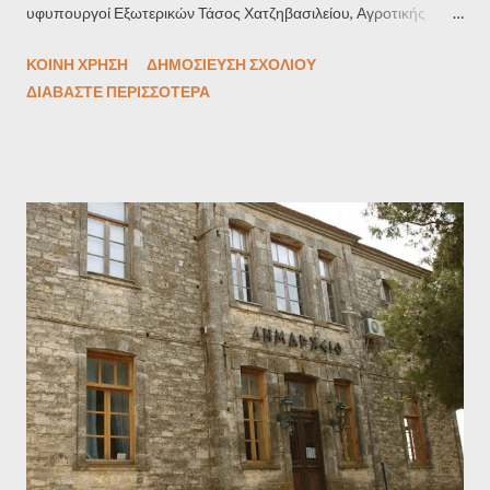
υφυπουργοί Εξωτερικών Τάσος Χατζηβασιλείου, Αγροτικής
Ανάπτυξης Διονύσης Σταμενίτης και Ψηφιακής Διακυβέρνησης
ΚΟΙΝΉ ΧΡΉΣΗ
ΔΗΜΟΣΊΕΥΣΗ ΣΧΟΛΊΟΥ
Χρήστος Μπουκώρος. Δεκτές έγιναν οι παραιτήσεις τους από
ΔΙΑΒΆΣΤΕ ΠΕΡΙΣΣΌΤΕΡΑ
τον πρωθυπουργό Κυριάκο Μητσοτάκη. Επίσης, από τη θέση
του παραιτήθηκε και ο Γενικός Γραμματέας Αγροτικής
Ανάπτυξης Γιώργος Στρατάκος. Ανακοίνωση του Υφυπουργού
παρά τω Πρωθυπουργώ και Κυβερνητικού Εκπροσώπου
Παύλου Μαρινάκη Ανακοινώνεται ότι ο Υπουργός
Μετανάστευσης και Ασύλου Μάκης Βορίδης υπέβαλε την
παραίτησή του στον Πρωθυπουργό, για τους λόγους που
αναφέρονται στην επιστολή και η οποία επισυνάπτεται. Ο
Πρωθυπουργός έκανε δεκτή την παραίτησή του. Παράλληλα, τις
παραιτήσεις τους υπέβαλαν οι Υφυπουργοί Εξωτερικών Τάσος
Χατζηβασιλείου, Αγροτικής Ανάπτυξης και Τροφίμων Διονύσης
Σταμενίτης και Ψηφιακής Διακυβέρνησης...