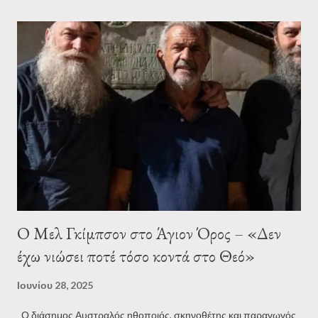
Ζωής και Ιδιοκτησίας, Δίωξης Οικονομικών Εγκλημάτων,
Καταπολέμησης Διακίνησης και Εμπορίας Ανθρώπων και
Αγαθών, καθώς και την Υποδιεύθυνση Αντιμετώπισης
Οργανωμένου Εγκλήματος Βορείου Ελλάδος. Σημαντική ήταν
επίσης η συνδρομή του Τμήματος Επιχειρησιακών Ομάδων.
Κατά τη διάρκεια της επιχείρησης πραγματοποιήθηκαν συνολικά
εννέα έρευνες σε οικίες σε Αττική, Θεσσαλονίκη και Χαλκιδική.
Εκτός από τους επτά συλληφθέντες, προσήχθησαν ακόμη 12
άτομα τουρκική...
Ο Μελ Γκίμπσον στο Άγιον Όρος – «Δεν
έχω νιώσει ποτέ τόσο κοντά στο Θεό»
Ιουνίου 28, 2025
Ο διάσημος Αυστραλός ηθοποιός, σκηνοθέτης και παραγωγός