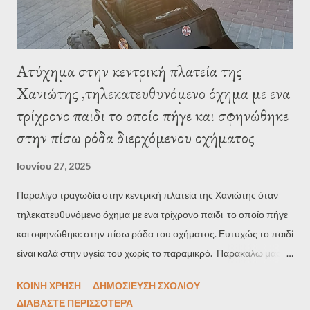
βιομ...
Ατύχημα στην κεντρική πλατεία της
Χανιώτης ,τηλεκατευθυνόμενο όχημα με ενα
τρίχρονο παιδι το οποίο πήγε και σφηνώθηκε
στην πίσω ρόδα διερχόμενου οχήματος
Ιουνίου 27, 2025
Παραλίγο τραγωδία στην κεντρική πλατεία της Χανιώτης όταν
τηλεκατευθυνόμενο όχημα με ενα τρίχρονο παιδι το οποίο πήγε
και σφηνώθηκε στην πίσω ρόδα του οχήματος. Ευτυχώς το παιδί
είναι καλά στην υγεία του χωρίς το παραμικρό. Παρακαλώ μας
περιγράφει ο Διασώστης Εθελοντής Μέλος του Ε.Ε.Σ Ιωάννης
ΚΟΙΝΉ ΧΡΉΣΗ
ΔΗΜΟΣΊΕΥΣΗ ΣΧΟΛΊΟΥ
Κολοκυθάς το συμβάν. Ένα τροχαίο ατύχημα στην κεντρική
ΔΙΑΒΆΣΤΕ ΠΕΡΙΣΣΌΤΕΡΑ