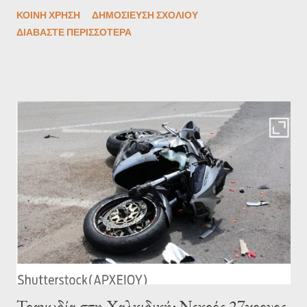
projects και δη στο νέο, μεγάλο εγχείρημα για το νέο IKOS
ΚΟΙΝΉ ΧΡΉΣΗ
ΔΗΜΟΣΊΕΥΣΗ ΣΧΟΛΊΟΥ
Grand της Χαλκιδικής. Οι ανακοινώσεις ήρθαν στα μέσα
ΔΙΑΒΆΣΤΕ ΠΕΡΙΣΣΌΤΕΡΑ
κοινωνικής δικτύωσης από τον ίδιο τον Ανδρέα Ανδρεάδη έως
σήμερα διευθύνοντα σύμβουλο (CEO) και Co-Managing Partner
του ομίλου, ο οποίος παραμένει με το ρόλο του συν-ιδρυτή και
Managing Partner του Sani/Ikos Group: «Μετά από ένα
απίστευτο… ταξίδι 40 και πλέον ετών ως συν-ιδρυτής και CEO
του Sani Resort, δίπλα στον αδελφό μου Σταύρο, ο οποίος
διετέλεσε συν-ιδρυτής και πρόεδρος, και στη συνέχεια την
τελευταία δεκαετία ως CEO και Co-managing partner του oμίλου
Sani/Ikos, με ιδιαίτερη χαρά ανακοινώνω τη μετάβασή μου από
τις καθημερινές εκτελεστικές αρμοδιότητες στο ρόλο πλέον του
συν-ιδρ...
Τραγωδία στη Χαλκιδική: Νεκρός 27χρονος