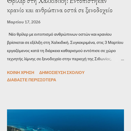
Θρίλερ στη Χαλκιδική: Εντοπίστηκαν
κρανίο και ανθρώπινα οστά σε ξενοδοχείο
Μαρτίου 17, 2026
Nέο θρίλερ με εντοπισμό ανθρώπινων οστών και κρανίου
βρίσκεται σε εξέλιξη στη Χαλκιδική. Συγκεκριμένα, στις 3 Μαρτίου
εργαζόμενος κατά τη διάρκεια καθαρισμού εντόπισε σε χώρο
τεχνητής λίμνης σε ξενοδοχείο στην περιοχή της Σιθωνίας,
εντόπισε το μακάβριο εύρημα. Τα οστά και το κρανίο
ΚΟΙΝΉ ΧΡΉΣΗ
ΔΗΜΟΣΊΕΥΣΗ ΣΧΟΛΊΟΥ
περισυνέλεγησαν από τις αρχές και εστάλησαν στην
ΔΙΑΒΆΣΤΕ ΠΕΡΙΣΣΌΤΕΡΑ
Ιατροδικαστική Υπηρεσία, από την οποία και αναμένονται
απαντήσεις. Την υπόθεση έχει αναλάβει το ΑΤ Σιθωνίας.
Υπενθυμίζεται ότι στις 27 Φεβρουαρίου πολίτης είχε εντοπίσει
οστά στην παραλία του Πολύχρονου, ενώ μουμιοποιημένη
σωρός είχε εντοπιστεί μέσα σε σακούλες κοντά στο Πευκοχώρι.
Πηγή:typosthes.gr