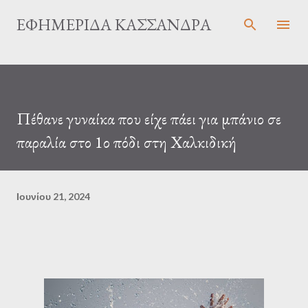
Μετάβαση στο κύριο περιεχόμενο
ΕΦΗΜΕΡΊΔΑ ΚΑΣΣΆΝΔΡΑ
Πέθανε γυναίκα που είχε πάει για μπάνιο σε
παραλία στο 1ο πόδι στη Χαλκιδική
Ιουνίου 21, 2024