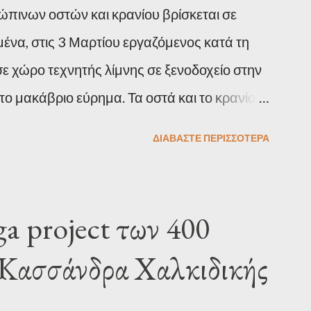
πινων οστών και κρανίου βρίσκεται σε
ιμένα, στις 3 Μαρτίου εργαζόμενος κατά τη
ε χώρο τεχνητής λίμνης σε ξενοδοχείο στην
 το μακάβριο εύρημα. Τα οστά και το κρανίο
 και εστάλησαν στην Ιατροδικαστική
ΔΙΑΒΆΣΤΕ ΠΕΡΙΣΣΌΤΕΡΑ
ναμένονται απαντήσεις. Την υπόθεση έχει
υμίζεται ότι στις 27 Φεβρουαρίου πολίτης
λία του Πολύχρονου, ενώ μουμιοποιημένη
a project των 400
 σακούλες κοντά στο Πευκοχώρι.
 Κασσάνδρα Χαλκιδικής