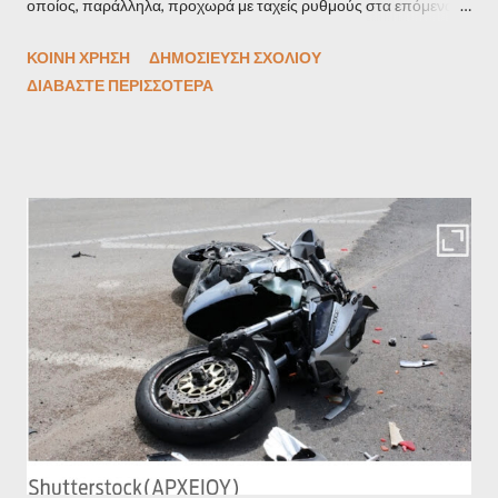
οποίος, παράλληλα, προχωρά με ταχείς ρυθμούς στα επόμενα
projects και δη στο νέο, μεγάλο εγχείρημα για το νέο IKOS
ΚΟΙΝΉ ΧΡΉΣΗ
ΔΗΜΟΣΊΕΥΣΗ ΣΧΟΛΊΟΥ
Grand της Χαλκιδικής. Οι ανακοινώσεις ήρθαν στα μέσα
ΔΙΑΒΆΣΤΕ ΠΕΡΙΣΣΌΤΕΡΑ
κοινωνικής δικτύωσης από τον ίδιο τον Ανδρέα Ανδρεάδη έως
σήμερα διευθύνοντα σύμβουλο (CEO) και Co-Managing Partner
του ομίλου, ο οποίος παραμένει με το ρόλο του συν-ιδρυτή και
Managing Partner του Sani/Ikos Group: «Μετά από ένα
απίστευτο… ταξίδι 40 και πλέον ετών ως συν-ιδρυτής και CEO
του Sani Resort, δίπλα στον αδελφό μου Σταύρο, ο οποίος
διετέλεσε συν-ιδρυτής και πρόεδρος, και στη συνέχεια την
τελευταία δεκαετία ως CEO και Co-managing partner του oμίλου
Sani/Ikos, με ιδιαίτερη χαρά ανακοινώνω τη μετάβασή μου από
τις καθημερινές εκτελεστικές αρμοδιότητες στο ρόλο πλέον του
συν-ιδρ...