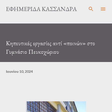
Μετάβαση στο κύριο περιεχόμενο
ΕΦΗΜΕΡΊΔΑ ΚΑΣΣΆΝΔΡΑ
Κηπευτικές εργασίες αντί «ποινών» στο
Γυμνάσιο Πευκοχώριου
Ιουνίου 10, 2024