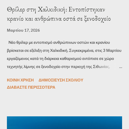
Θρίλερ στη Χαλκιδική: Εντοπίστηκαν
κρανίο και ανθρώπινα οστά σε ξενοδοχείο
Μαρτίου 17, 2026
Nέο θρίλερ με εντοπισμό ανθρώπινων οστών και κρανίου
βρίσκεται σε εξέλιξη στη Χαλκιδική. Συγκεκριμένα, στις 3 Μαρτίου
εργαζόμενος κατά τη διάρκεια καθαρισμού εντόπισε σε χώρο
τεχνητής λίμνης σε ξενοδοχείο στην περιοχή της Σιθωνίας,
εντόπισε το μακάβριο εύρημα. Τα οστά και το κρανίο
ΚΟΙΝΉ ΧΡΉΣΗ
ΔΗΜΟΣΊΕΥΣΗ ΣΧΟΛΊΟΥ
περισυνέλεγησαν από τις αρχές και εστάλησαν στην
ΔΙΑΒΆΣΤΕ ΠΕΡΙΣΣΌΤΕΡΑ
Ιατροδικαστική Υπηρεσία, από την οποία και αναμένονται
απαντήσεις. Την υπόθεση έχει αναλάβει το ΑΤ Σιθωνίας.
Υπενθυμίζεται ότι στις 27 Φεβρουαρίου πολίτης είχε εντοπίσει
οστά στην παραλία του Πολύχρονου, ενώ μουμιοποιημένη
σωρός είχε εντοπιστεί μέσα σε σακούλες κοντά στο Πευκοχώρι.